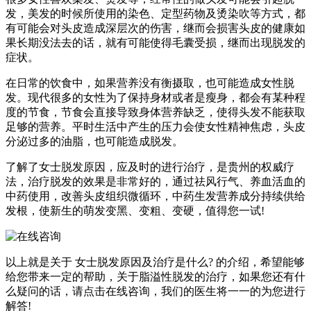
发，美发的时候所使用的染色、定型药物及烫染吹等方式，都
有可能会对头皮造成深层次的伤害，继而会损害头皮的健康如
果长期没法去的话，就有可能使得毛囊受损，继而出现脱发的
症状。
在日常的饮食中，如果营养没有衡摄取，也可能造成女性脱
发。现代很多的女性为了保持身材或者是瘦身，都会有某种程
度的节食，节食会直接导致身体营养缺乏，使得头发不能获取
足够的营养。平时生活中产生的压力会使女性精神焦虑，头皮
分泌过多的油脂，也可能造成脱发。
了解了女士脱发原因，应及时的进行治疗，是贵州的权威疗
法，治疗脱发的效果是非常好的，通过祛风行气、养血活血的
中药使用，改善头皮组织微循环，中药生发营养成分持续供给
发根，使新生的萌发变黑、变粗、变硬，值得您一试!
以上就是关于 女士脱发原因及治疗是什么? 的介绍，希望能够
给您带来一定的帮助，关于脂溢性脱发的治疗，如果您还有什
么疑问的话，请点击在线咨询，我们的医生将一一的为您进行
解答!