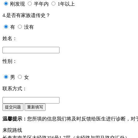
刚发现
半年内
1年以上
4.是否有家族遗传史？
有
没有
姓名：
性别：
男
女
联系方式：
温馨提示：
您所填的信息我们将及时反馈给医生进行诊断，对
来院路线
长春市南关区大经路356号1-7层（大经路与四马路交汇处）