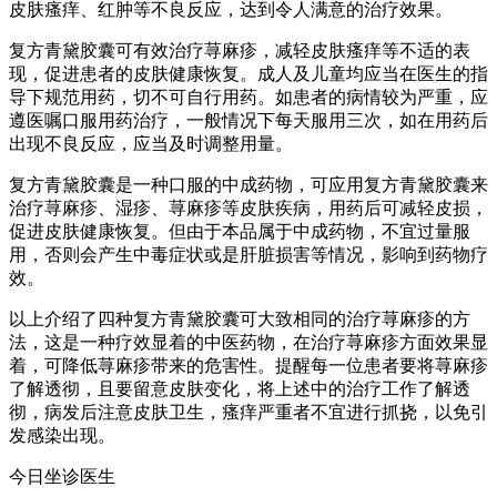
皮肤瘙痒、红肿等不良反应，达到令人满意的治疗效果。
复方青黛胶囊可有效治疗荨麻疹，减轻皮肤瘙痒等不适的表
现，促进患者的皮肤健康恢复。成人及儿童均应当在医生的指
导下规范用药，切不可自行用药。如患者的病情较为严重，应
遵医嘱口服用药治疗，一般情况下每天服用三次，如在用药后
出现不良反应，应当及时调整用量。
复方青黛胶囊是一种口服的中成药物，可应用复方青黛胶囊来
治疗荨麻疹、湿疹、荨麻疹等皮肤疾病，用药后可减轻皮损，
促进皮肤健康恢复。但由于本品属于中成药物，不宜过量服
用，否则会产生中毒症状或是肝脏损害等情况，影响到药物疗
效。
以上介绍了四种复方青黛胶囊可大致相同的治疗荨麻疹的方
法，这是一种疗效显着的中医药物，在治疗荨麻疹方面效果显
着，可降低荨麻疹带来的危害性。提醒每一位患者要将荨麻疹
了解透彻，且要留意皮肤变化，将上述中的治疗工作了解透
彻，病发后注意皮肤卫生，瘙痒严重者不宜进行抓挠，以免引
发感染出现。
今日坐诊医生