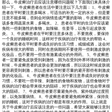
那么，牛皮癣治疗后应该注意哪些问题呢？下面我们来具体介
绍一下。 牛皮癣患者在生活中要注意以下几方面： 1、牛皮癣
患者在平时要注意多喝水，可适当的补充一定的水分，但是要
注意不能多喝，否则会对病情造成严重的影响，牛皮癣患者应
该多食用蔬菜水果，多喝水。 2、患者在平时的生活中应该避
免吃一些刺激性的食物，如辣椒、生姜等，以免引起皮肤发
炎。 3、牛皮癣患者在平时要注意多休息，不要熬夜，要保持
一个良好的睡眠时间，这样对于疾病的治疗有很大的帮助 4、
牛皮癣患者在平时要养成良好的生活习惯，戒烟戒酒，这会对
疾病有很大的帮助，同时在患病期间不要使用一些刺激皮肤的
化妆品，也不要用一些含有激素成分的外用药。 5、牛皮癣患
者一定要避免皮肤受到刺激性，因为在受到外界环境的刺激的
时候，牛皮癣患者的皮肤会更加的敏感，所以说这时候皮肤就
更容易受到刺激，所以患者在平时要尽量的避开那些有刺激皮
肤的化妆品。 6、牛皮癣患者在生活中要注意养成良好的饮食
习惯，不要吃一些辛辣、刺激性的食物和发物，这些食物对于
疾病的治疗都会带来很大的阻碍，对于疾病的治疗也会带来很
大的阻碍。 7、牛皮癣患者要尽量避免外伤、紫外线的过度照
射，以免加重病情。 8、牛皮癣患者要避免精神紧张，保持良
好的睡眠，这对于疾病的治疗都是有很大的作用。 以上就是
关于牛皮癣治疗后应该注意的一些问题，希望大家能够注意到