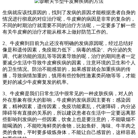
生病就应该找原因的，找到了发病的原因才能根据患者自身的
情况进行彻底的对症治疗呢，牛皮癣的病因是非常的复杂的，
不同的时期治疗就需要不同的治疗方法呢，一定要多了解一些
有关牛皮癣的治疗才能从根本上做好防范工作的。
2、牛皮癣到目前为止还没有明确的发病原因呢，经过总结好
像是和遗传因素，免疫能力低下，病毒的感染‘、内分泌的失
调、代谢功能的混乱等等因素导致的呢，治疗的期间患者一定
要减少生活中导致牛皮癣疾病的因素，注意环境的卫生和个人
的卫生情况。防治不能感冒的，如果感冒就会加重疾病的传
播，导致病情加重的，慎用有些控制性激素类药物等等，才能
更好的减少牛皮癣复发的机率。
3、牛皮癣是我们日常生活中很常见的一种皮肤疾病，对人的
外在形象有很大的影响，牛皮癣的发病原因主要有：感染因
素，精神因素，遗传因素，免疫功能紊乱，代谢障碍，内分泌
障碍等有直接的关系的，所以建议患者在生活中一定要远离那
些影响到发病的一些因素，饮食上也是要注意的，不能吸烟不
能喝酒的，不能吃海鲜类的食物，比如鱼虾、海味、牛羊肉之
类的食物，平时要多锻炼身体，不能让自己感冒的，这样容易